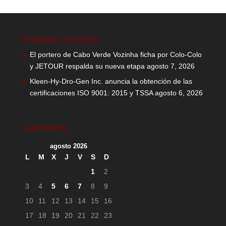
Entradas recientes
El portero de Cabo Verde Vozinha ficha por Colo-Colo
y JETOUR respalda su nueva etapa
agosto 7, 2026
Kleen-Hy-Dro-Gen Inc. anuncia la obtención de las
certificaciones ISO 9001: 2015 y TSSA
agosto 6, 2026
Calendario
agosto 2026
L
M
X
J
V
S
D
1
2
3
4
5
6
7
8
9
10
11
12
13
14
15
16
17
18
19
20
21
22
23