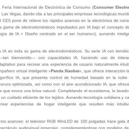
 Feria Internacional de Electrónica de Consumo (
Consumer Electro
 Las Vegas, dando cita a las principales empresas tecnológicas mundi
l CES pone de relieve los rápidos avances en la electrónica de con
 gama de electrodomésticos impulsados por IA bajo el concepto d
gía de IA + Diseño centrado en el ser humano»), aunando intelig
a IA en toda su gama de electrodomésticos. Su serie IA con temáti
 —tan bienvenido— con capacidades IA, haciendo uso de intera
daptativo para recrear una experiencia de usuario naturalmente intuit
mpañero virtual inteligente «
Panda Xiaobai
«, que ofrece interacción l
igorífico IA, que presenta control de humedad basado en la nube
scura optimizada, así como con el aire acondicionado IA, que ofrec
va que evoca una brisa natural. Completando el ecosistema, la lavado
un cuidado eficiente de los tejidos. Aunando tecnología cotidiana y ca
ear experiencias de hogar inteligente que resulten más intuiti
os avances: el televisor RGB MiniLED de 100 pulgadas hace gala 
un espectáculo audiovisual inmersivo, complementándose con modelos de