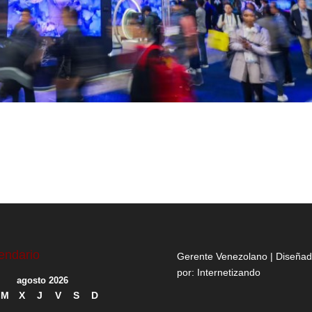
endario
Gerente Venezolano | Diseña
por:
Internetizando
agosto 2026
M
X
J
V
S
D