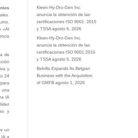
Kleen-Hy-Dro-Gen Inc.
nics
anuncia la obtención de las
ales.
certificaciones ISO 9001: 2015
sumo.
y TSSA
agosto 6, 2026
e «AI
encia
Kleen-Hy-Dro-Gen Inc.
anuncia la obtención de las
certificaciones ISO 9001:2015
ca de
y TSSA
agosto 5, 2026
cción
Belvilla Expands Its Belgian
iva y
Business with the Acquisition
as 24
of GMFB
agosto 1, 2026
 para
e una
ra IA
lidez
vas y
de un
 IA a