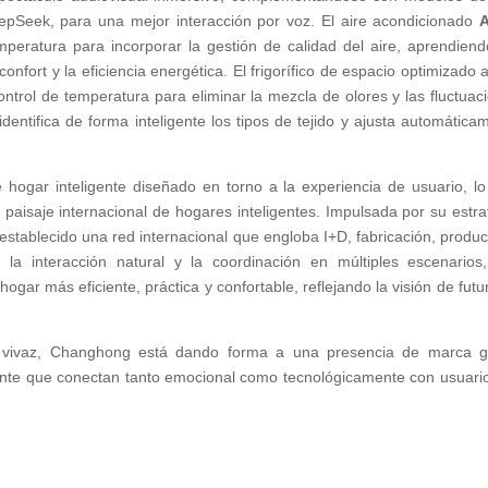
eepSeek, para una mejor interacción por voz. El aire acondicionado
A
mperatura para incorporar la gestión de calidad del aire, aprendiend
confort y la eficiencia energética. El frigorífico de espacio optimizado a
ontrol de temperatura para eliminar la mezcla de olores y las fluctuac
dentifica de forma inteligente los tipos de tejido y ajusta automática
hogar inteligente diseñado en torno a la experiencia de usuario, lo
 paisaje internacional de hogares inteligentes. Impulsada por su estra
stablecido una red internacional que engloba I+D, fabricación, produc
e, la interacción natural y la coordinación en múltiples escenarios
ogar más eficiente, práctica y confortable, reflejando la visión de futu
o vivaz, Changhong está dando forma a una presencia de marca g
ligente que conectan tanto emocional como tecnológicamente con usuari