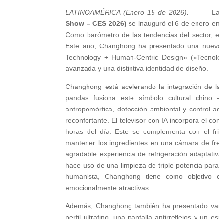
LATINOAMÉRICA (Enero 15 de 2026).
La
Show – CES 2026)
se inauguró el 6 de enero en
Como barómetro de las tendencias del sector, e
Este año, Changhong ha presentado una nueva
Technology + Human-Centric Design» («Tecnolo
avanzada y una distintiva identidad de diseño.
Changhong está acelerando la integración de l
pandas fusiona este símbolo cultural chino
antropomórfica, detección ambiental y control a
reconfortante. El televisor con IA incorpora el co
horas del día. Este se complementa con el fr
mantener los ingredientes en una cámara de fre
agradable experiencia de refrigeración adaptati
hace uso de una limpieza de triple potencia para 
humanista, Changhong tiene como objetivo cr
emocionalmente atractivas.
Además, Changhong también ha presentado vari
perfil ultrafino, una pantalla antirreflejos y 