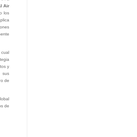
I Air
o los
plica
iones
mente
 cual
tegia
tos y
, sus
ro de
lobal
os de