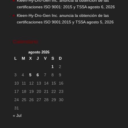
Kleen-Hy-Dro-Gen Inc. anuncia la obtención de las
certificaciones ISO 9001: 2015 y TSSA
agosto 6, 2026
Kleen-Hy-Dro-Gen Inc. anuncia la obtención de las
certificaciones ISO 9001:2015 y TSSA
agosto 5, 2026
Calendario
agosto 2026
L
M
X
J
V
S
D
1
2
3
4
5
6
7
8
9
10
11
12
13
14
15
16
17
18
19
20
21
22
23
24
25
26
27
28
29
30
31
« Jul