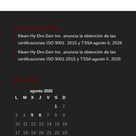
Entradas recientes
Kleen-Hy-Dro-Gen Inc. anuncia la obtención de las
certificaciones ISO 9001: 2015 y TSSA
agosto 6, 2026
Kleen-Hy-Dro-Gen Inc. anuncia la obtención de las
certificaciones ISO 9001:2015 y TSSA
agosto 5, 2026
Calendario
agosto 2026
L
M
X
J
V
S
D
1
2
3
4
5
6
7
8
9
10
11
12
13
14
15
16
17
18
19
20
21
22
23