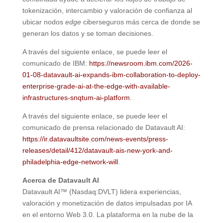
tokenización, intercambio y valoración de confianza al
ubicar nodos
edge
ciberseguros más cerca de donde se
generan los datos y se toman decisiones.
A través del siguiente enlace, se puede leer el
comunicado de IBM:
https://newsroom.ibm.com/2026-
01-08-datavault-ai-expands-ibm-collaboration-to-deploy-
enterprise-grade-ai-at-the-edge-with-available-
infrastructures-snqtum-ai-platform
.
A través del siguiente enlace, se puede leer el
comunicado de prensa relacionado de Datavault AI:
https://ir.datavaultsite.com/news-events/press-
releases/detail/412/datavault-ais-new-york-and-
philadelphia-edge-network-will
.
Acerca de Datavault AI
Datavault AI™ (Nasdaq:DVLT) lidera experiencias,
valoración y monetización de datos impulsadas por IA
en el entorno Web 3.0. La plataforma en la nube de la