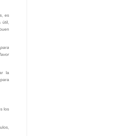
s, es
útil,
 buen
 para
favor
ar la
 para
s los
ulos,