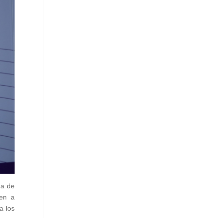
da de
den a
a los