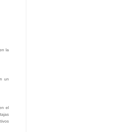
en la
on un
en el
tajas
tivos