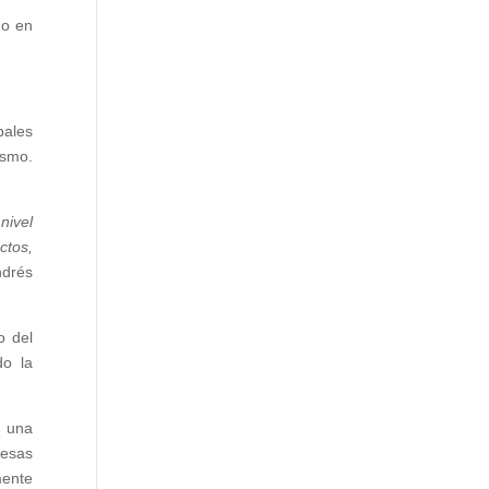
do en
pales
ismo.
nivel
ctos,
ndrés
o del
do la
a una
resas
mente