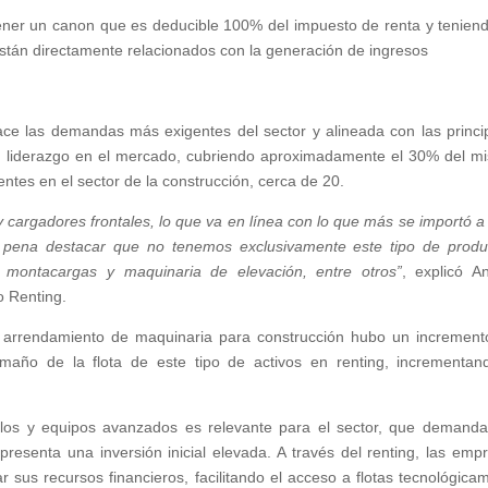
l tener un canon que es deducible 100% del impuesto de renta y tenien
stán directamente relacionados con la generación de ingresos
ace las demandas más exigentes del sector y alineada con las princi
su liderazgo en el mercado, cubriendo aproximadamente el 30% del m
entes en el sector de la construcción, cerca de 20.
 cargadores frontales, lo que va en línea con lo que más se importó a 
la pena destacar que no tenemos exclusivamente este tipo de produ
, montacargas y maquinaria de elevación, entre otros”
, explicó A
o Renting.
 arrendamiento de maquinaria para construcción hubo un increment
maño de la flota de este tipo de activos en renting, incrementan
culos y equipos avanzados es relevante para el sector, que demand
esenta una inversión inicial elevada. A través del renting, las emp
r sus recursos financieros, facilitando el acceso a flotas tecnológica