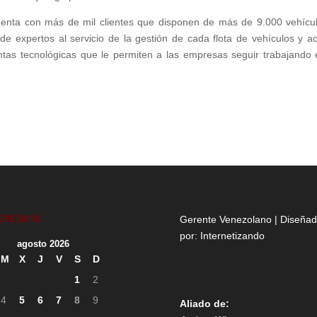
enta con más de mil clientes que disponen de más de 9.000 vehícu
e expertos al servicio de la gestión de cada flota de vehículos y ac
tas tecnológicas que le permiten a las empresas seguir trabajando 
endario
Gerente Venezolano | Diseña
por:
Internetizando
agosto 2026
M
X
J
V
S
D
1
2
4
5
6
7
8
9
Aliado de: