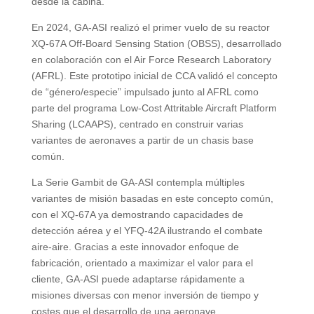
desde la cabina.
En 2024, GA-ASI realizó el primer vuelo de su reactor
XQ-67A Off-Board Sensing Station (OBSS), desarrollado
en colaboración con el Air Force Research Laboratory
(AFRL). Este prototipo inicial de CCA validó el concepto
de “género/especie” impulsado junto al AFRL como
parte del programa Low-Cost Attritable Aircraft Platform
Sharing (LCAAPS), centrado en construir varias
variantes de aeronaves a partir de un chasis base
común.
La Serie Gambit de GA-ASI contempla múltiples
variantes de misión basadas en este concepto común,
con el XQ-67A ya demostrando capacidades de
detección aérea y el YFQ-42A ilustrando el combate
aire-aire. Gracias a este innovador enfoque de
fabricación, orientado a maximizar el valor para el
cliente, GA-ASI puede adaptarse rápidamente a
misiones diversas con menor inversión de tiempo y
costes que el desarrollo de una aeronave