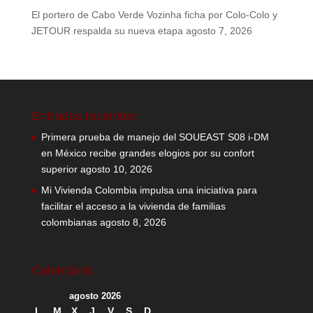
El portero de Cabo Verde Vozinha ficha por Colo-Colo y
JETOUR respalda su nueva etapa
agosto 7, 2026
Entradas recientes
Primera prueba de manejo del SOUEAST S08 i-DM
en México recibe grandes elogios por su confort
superior
agosto 10, 2026
Mi Vivienda Colombia impulsa una iniciativa para
facilitar el acceso a la vivienda de familias
colombianas
agosto 8, 2026
Calendario
agosto 2026
L
M
X
J
V
S
D