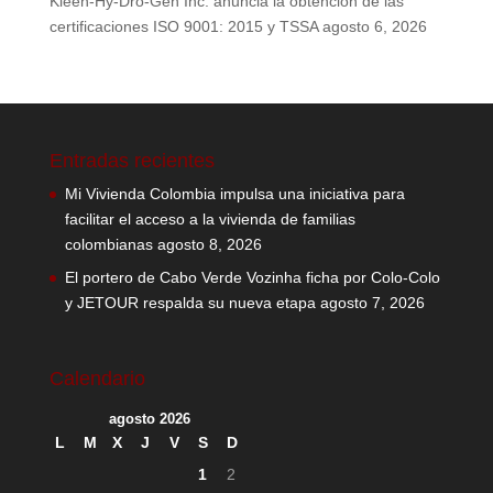
Kleen-Hy-Dro-Gen Inc. anuncia la obtención de las
certificaciones ISO 9001: 2015 y TSSA
agosto 6, 2026
Entradas recientes
Mi Vivienda Colombia impulsa una iniciativa para
facilitar el acceso a la vivienda de familias
colombianas
agosto 8, 2026
El portero de Cabo Verde Vozinha ficha por Colo-Colo
y JETOUR respalda su nueva etapa
agosto 7, 2026
Calendario
agosto 2026
L
M
X
J
V
S
D
1
2