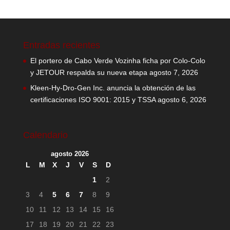
Entradas recientes
El portero de Cabo Verde Vozinha ficha por Colo-Colo
y JETOUR respalda su nueva etapa
agosto 7, 2026
Kleen-Hy-Dro-Gen Inc. anuncia la obtención de las
certificaciones ISO 9001: 2015 y TSSA
agosto 6, 2026
Calendario
agosto 2026
L
M
X
J
V
S
D
1
2
3
4
5
6
7
8
9
10
11
12
13
14
15
16
17
18
19
20
21
22
23