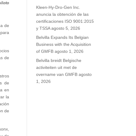
iloto
Kleen-Hy-Dro-Gen Inc.
anuncia la obtención de las
certificaciones ISO 9001:2015
ma de
y TSSA
agosto 5, 2026
 para
Belvilla Expands Its Belgian
Business with the Acquisition
ocios
of GMFB
agosto 1, 2026
as de
Belvilla breidt Belgische
activiteiten uit met de
overname van GMFB
agosto
stros
1, 2026
os de
ia en
ar la
ación
ón de
sonx,