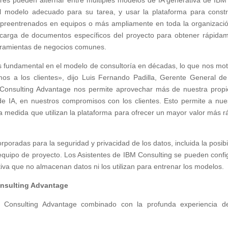
ores pueden alternar entre múltiples modelos de IA generativa de IBM
el modelo adecuado para su tarea, y usar la plataforma para constr
s preentrenados en equipos o más ampliamente en toda la organizaci
il carga de documentos específicos del proyecto para obtener rápida
rramientas de negocios comunes.
 fundamental en el modelo de consultoría en décadas, lo que nos mot
os a los clientes», dijo Luis Fernando Padilla, Gerente General d
 Consulting Advantage nos permite aprovechar más de nuestra prop
s de IA, en nuestros compromisos con los clientes. Esto permite a nue
a medida que utilizan la plataforma para ofrecer un mayor valor más r
oradas para la seguridad y privacidad de los datos, incluida la posibi
 equipo de proyecto. Los Asistentes de IBM Consulting se pueden confi
iva que no almacenan datos ni los utilizan para entrenar los modelos.
onsulting Advantage
M Consulting Advantage combinado con la profunda experiencia d