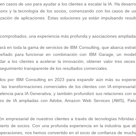
 casos de uso para ayudar a los clientes a escalar la IA. Ha desarro
sonx y la tecnología de los socios, comenzando con los casos de u
ización de aplicaciones. Estas soluciones ya están impulsando resul
omprobados, una experiencia más profunda y asociaciones ampliada
ará en toda la gama de servicios de IBM Consulting, que abarca estrat
 diseñado para funcionar en combinación con IBM Garage, un mode
r a los clientes a acelerar la innovación, obtener valor tres vece
 seguimiento transparente de los resultados comerciales.
dos por IBM Consulting en 2023 para expandir aún más su experie
las transformaciones comerciales de los clientes con IA empresarial
lencia para IA Generativa, y también profundizó sus relaciones con s
ones de IA ampliadas con Adobe, Amazon Web Services (AWS), Palo
ón empresarial de nuestros clientes a través de tecnologías híbridas 
erto de socios. Con una profunda experiencia en la industria que a
y operaciones, nos hemos convertido en el socio de confianza de much