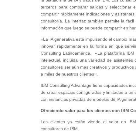
la plataforma de IA y datos de IBM. Los consult
terceros para comparar salidas y seleccionar 
compartir rápidamente indicaciones y asistente
consultoría. La interfaz también permite la fác
información que luego se puede compartir en he
«La IA generativa está impulsando el cambio más
innovar rápidamente en la forma en que servim
Consulting Latinoamérica. «La plataforma IBM
intelectual, incluida una variedad de asistente
consultores ser aún más creativos y productivos 
a miles de nuestros clientes».
IBM Consulting Advantage tiene capacidades incorp
de crear espacios configurados y limitados a un
con instancias privadas de modelos de IA generat
Ofreciendo valor para los clientes con IBM C
Los clientes ya están viendo el valor en IB
consultores de IBM.