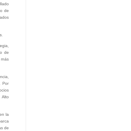
llado
so de
tados
s.
egia,
lo de
s más
ncia,
. Por
ocios
 Alto
en la
barca
as de