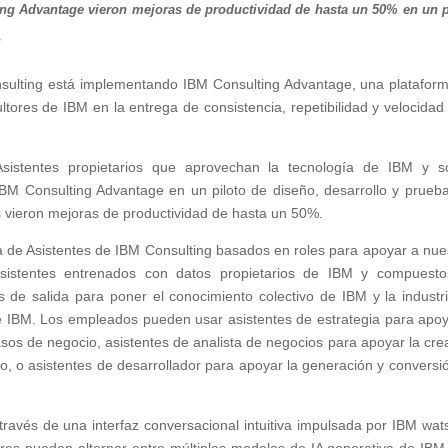
ing Advantage vieron mejoras de productividad de hasta un 50% en un p
.
sulting está implementando IBM Consulting Advantage, una platafor
ltores de IBM en la entrega de consistencia, repetibilidad y velocidad
Asistentes propietarios que aprovechan la tecnología de IBM y s
IBM Consulting Advantage en un piloto de diseño, desarrollo y prueb
os vieron mejoras de productividad de hasta un 50%.
a de Asistentes de IBM Consulting basados en roles para apoyar a nue
 asistentes entrenados con datos propietarios de IBM y compuest
 de salida para poner el conocimiento colectivo de IBM y la industr
e IBM. Los empleados pueden usar asistentes de estrategia para apoy
asos de negocio, asistentes de analista de negocios para apoyar la cre
o, o asistentes de desarrollador para apoyar la generación y conversi
través de una interfaz conversacional intuitiva impulsada por IBM wat