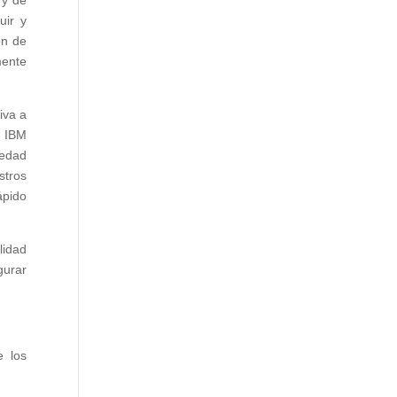
 y de
uir y
ón de
mente
iva a
e IBM
iedad
stros
ápido
lidad
gurar
e los