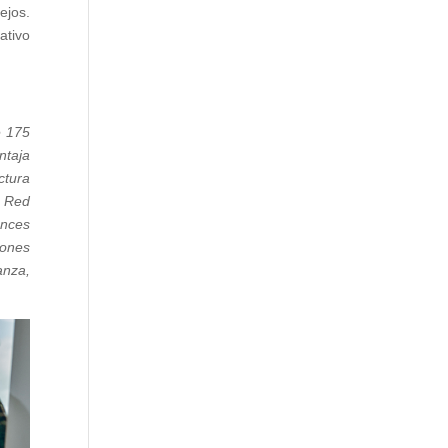
ejos.
ativo
e 175
ntaja
ctura
y Red
ances
iones
anza,