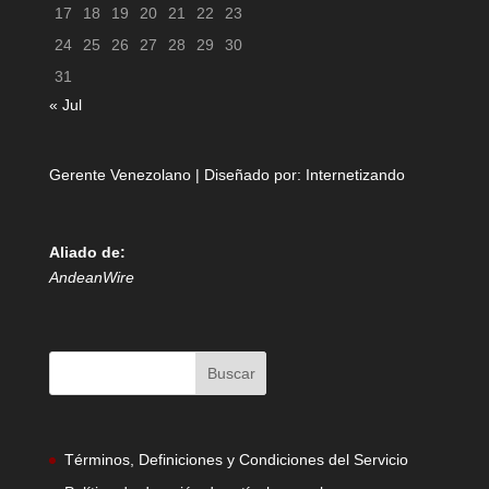
17
18
19
20
21
22
23
24
25
26
27
28
29
30
31
« Jul
Gerente Venezolano | Diseñado por:
Internetizando
Aliado de:
AndeanWire
Términos, Definiciones y Condiciones del Servicio