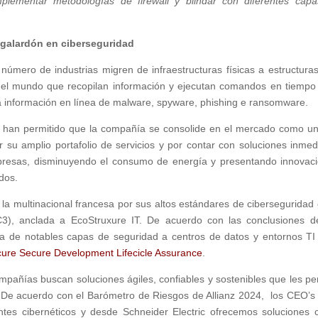
 implementar metodologías de firewall y blindar con diferentes cap
o galardón en ciberseguridad
número de industrias migren de infraestructuras físicas a estructura
del mundo que recopilan información y ejecutan comandos en tiempo 
la información en línea de malware, spyware, phishing e ransomware.
ic han permitido que la compañía se consolide en el mercado como u
 su amplio portafolio de servicios y por contar con soluciones inmed
presas, disminuyendo el consumo de energía y presentando innovac
dos.
a multinacional francesa por sus altos estándares de ciberseguridad 
, anclada a EcoStruxure IT. De acuerdo con las conclusiones d
ota de notables capas de seguridad a centros de datos y entornos TI
ure Secure Development Lifecicle Assurance
.
pañías buscan soluciones ágiles, confiables y sostenibles que les pe
 De acuerdo con el Barómetro de Riesgos de Allianz 2024, los CEO’s 
tes cibernéticos y desde Schneider Electric ofrecemos soluciones