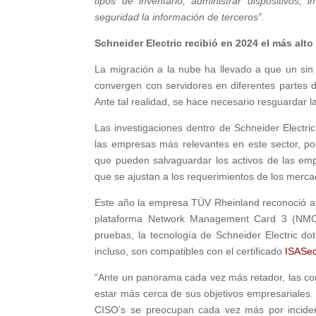
tipos de inventario, administrar dispositivos,
seguridad la información de terceros”.
Schneider Electric recibió en 2024 el más alt
La migración a la nube ha llevado a que un sin 
convergen con servidores en diferentes partes 
Ante tal realidad, se hace necesario resguardar 
Las investigaciones dentro de Schneider Electr
las empresas más relevantes en este sector, por
que pueden salvaguardar los activos de las em
que se ajustan a los requerimientos de los merca
Este año la empresa TÜV Rheinland reconoció a l
plataforma Network Management Card 3 (NMC3)
pruebas, la tecnología de Schneider Electric d
incluso, son compatibles con el certificado
ISASec
“Ante un panorama cada vez más retador, las com
estar más cerca de sus objetivos empresariales.
CISO’s se preocupan cada vez más por inciden