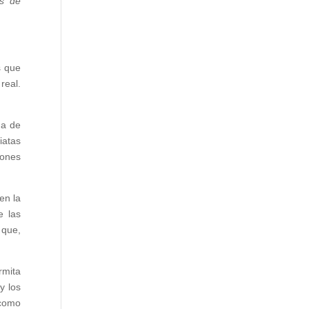
as de
s que
real.
na de
iatas
iones
en la
e las
 que,
rmita
y los
 como