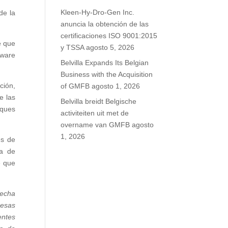
Kleen-Hy-Dro-Gen Inc.
de la
anuncia la obtención de las
certificaciones ISO 9001:2015
e que
y TSSA
agosto 5, 2026
tware
Belvilla Expands Its Belgian
Business with the Acquisition
ción,
of GMFB
agosto 1, 2026
e las
Belvilla breidt Belgische
aques
activiteiten uit met de
overname van GMFB
agosto
1, 2026
es de
ma de
e que
fecha
resas
entes