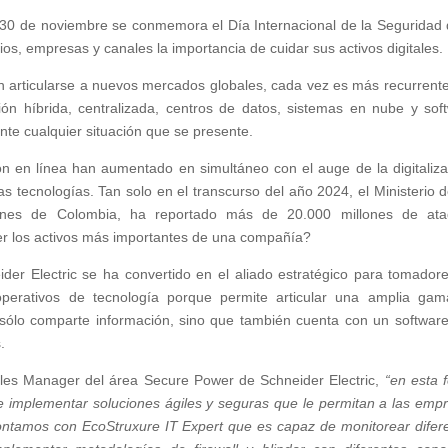
 noviembre se conmemora el Día Internacional de la Seguridad 
os, empresas y canales la importancia de cuidar sus activos digitales.
n articularse a nuevos mercados globales, cada vez es más recurrent
ión híbrida, centralizada, centros de datos, sistemas en nube y sof
nte cualquier situación que se presente.
ón en línea han aumentado en simultáneo con el auge de la digitaliza
s tecnologías. Tan solo en el transcurso del año 2024, el Ministerio d
iones de Colombia, ha reportado más de 20.000 millones de at
er los activos más importantes de una compañía?
der Electric se ha convertido en el aliado estratégico para tomador
operativos de tecnología porque permite articular una amplia ga
 sólo comparte información, sino que también cuenta con un softwar
.
les Manager del área Secure Power de Schneider Electric,
“en esta 
de implementar soluciones ágiles y seguras que le permitan a las emp
ontamos con EcoStruxure IT Expert que es capaz de monitorear difer