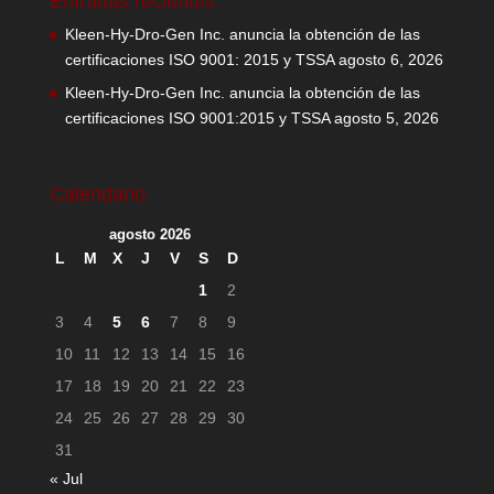
Entradas recientes
Kleen-Hy-Dro-Gen Inc. anuncia la obtención de las
certificaciones ISO 9001: 2015 y TSSA
agosto 6, 2026
Kleen-Hy-Dro-Gen Inc. anuncia la obtención de las
certificaciones ISO 9001:2015 y TSSA
agosto 5, 2026
Calendario
agosto 2026
L
M
X
J
V
S
D
1
2
3
4
5
6
7
8
9
10
11
12
13
14
15
16
17
18
19
20
21
22
23
24
25
26
27
28
29
30
31
« Jul