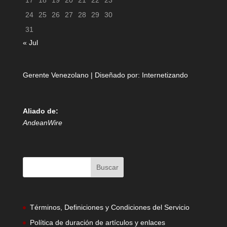
17
18
19
20
21
22
23
24
25
26
27
28
29
30
31
« Jul
Gerente Venezolano | Diseñado por:
Internetizando
Aliado de:
AndeanWire
Términos, Definiciones y Condiciones del Servicio
Política de duración de artículos y enlaces