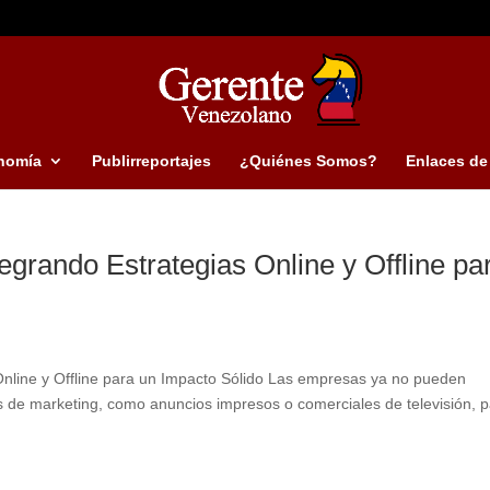
nomía
Publirreportajes
¿Quiénes Somos?
Enlaces de 
tegrando Estrategias Online y Offline pa
 Online y Offline para un Impacto Sólido Las empresas ya no pueden
s de marketing, como anuncios impresos o comerciales de televisión, 