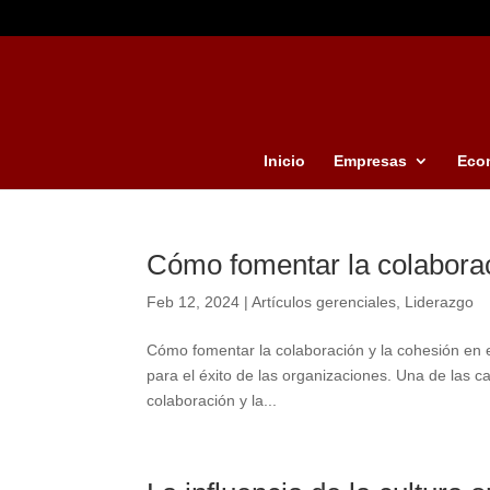
Inicio
Empresas
Eco
Cómo fomentar la colaboraci
Feb 12, 2024
|
Artículos gerenciales
,
Liderazgo
Cómo fomentar la colaboración y la cohesión en el
para el éxito de las organizaciones. Una de las ca
colaboración y la...