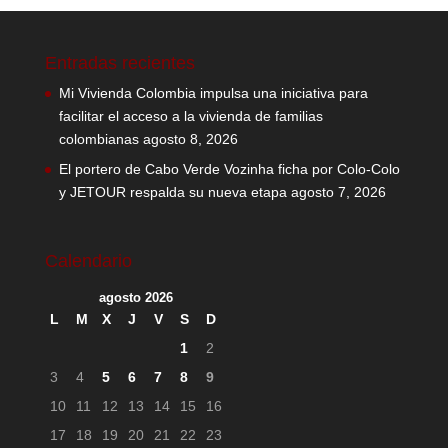
Entradas recientes
Mi Vivienda Colombia impulsa una iniciativa para
facilitar el acceso a la vivienda de familias
colombianas
agosto 8, 2026
El portero de Cabo Verde Vozinha ficha por Colo-Colo
y JETOUR respalda su nueva etapa
agosto 7, 2026
Calendario
agosto 2026
L
M
X
J
V
S
D
1
2
3
4
5
6
7
8
9
10
11
12
13
14
15
16
17
18
19
20
21
22
23