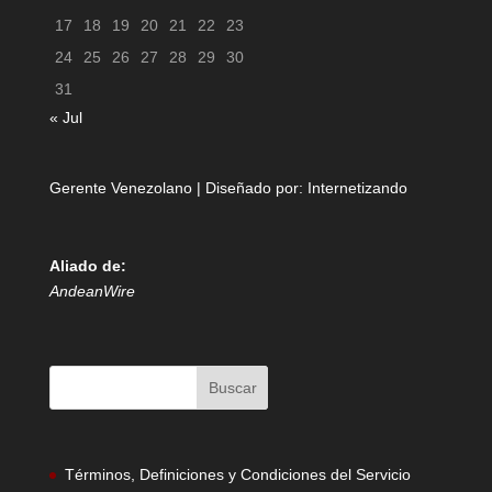
17
18
19
20
21
22
23
24
25
26
27
28
29
30
31
« Jul
Gerente Venezolano | Diseñado por:
Internetizando
Aliado de:
AndeanWire
Términos, Definiciones y Condiciones del Servicio