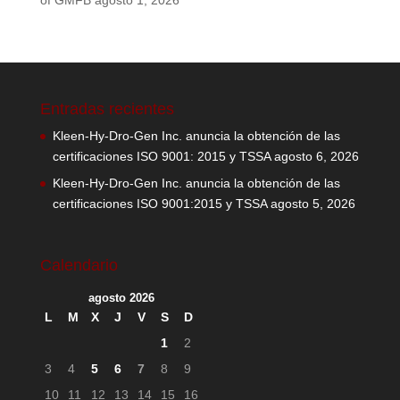
of GMFB
agosto 1, 2026
Entradas recientes
Kleen-Hy-Dro-Gen Inc. anuncia la obtención de las
certificaciones ISO 9001: 2015 y TSSA
agosto 6, 2026
Kleen-Hy-Dro-Gen Inc. anuncia la obtención de las
certificaciones ISO 9001:2015 y TSSA
agosto 5, 2026
Calendario
agosto 2026
L
M
X
J
V
S
D
1
2
3
4
5
6
7
8
9
10
11
12
13
14
15
16