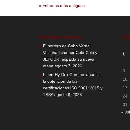
« Entradas más antiguas
Entradas recientes
Cal
El portero de Cabo Verde
Vozinha ficha por Colo-Colo y
L
JETOUR respalda su nueva
etapa
agosto 7, 2026
3
Kleen-Hy-Dro-Gen Inc. anuncia
10
la obtención de las
17
certificaciones ISO 9001: 2015 y
TSSA
agosto 6, 2026
24
31
« Jul