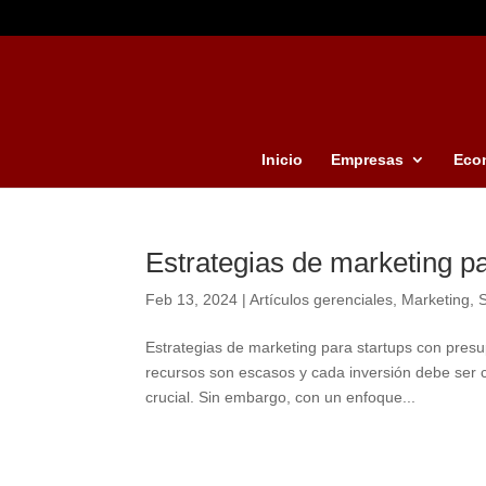
Inicio
Empresas
Eco
Estrategias de marketing p
Feb 13, 2024
|
Artículos gerenciales
,
Marketing
,
S
Estrategias de marketing para startups con presu
recursos son escasos y cada inversión debe ser 
crucial. Sin embargo, con un enfoque...