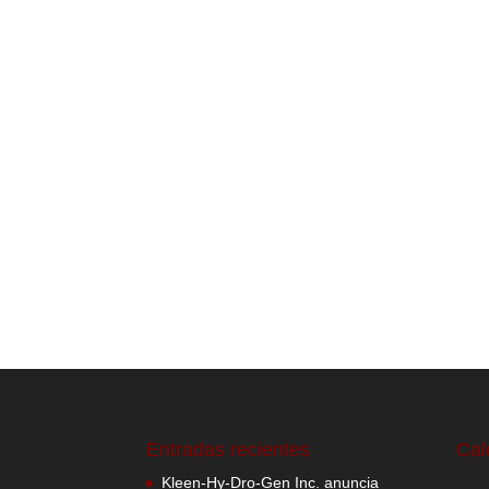
Entradas recientes
Cal
Kleen-Hy-Dro-Gen Inc. anuncia