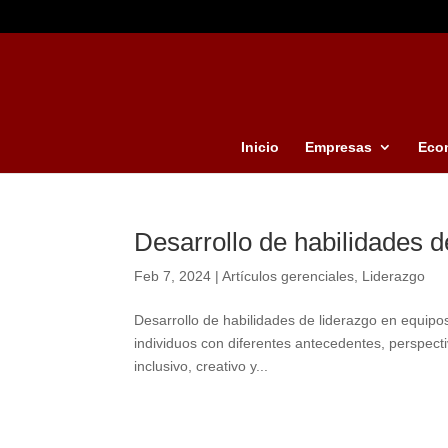
Inicio
Empresas
Eco
Desarrollo de habilidades d
Feb 7, 2024
|
Artículos gerenciales
,
Liderazgo
Desarrollo de habilidades de liderazgo en equipo
individuos con diferentes antecedentes, perspect
inclusivo, creativo y...