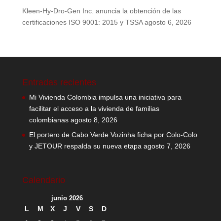
Kleen-Hy-Dro-Gen Inc. anuncia la obtención de las
certificaciones ISO 9001: 2015 y TSSA
agosto 6, 2026
Entradas recientes
Mi Vivienda Colombia impulsa una iniciativa para
facilitar el acceso a la vivienda de familias
colombianas
agosto 8, 2026
El portero de Cabo Verde Vozinha ficha por Colo-Colo
y JETOUR respalda su nueva etapa
agosto 7, 2026
Calendario
junio 2026
L
M
X
J
V
S
D