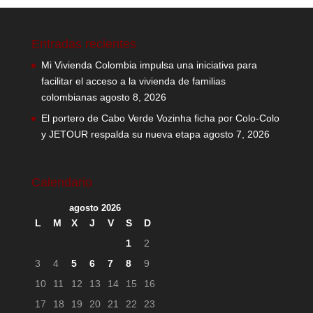
Entradas recientes
Mi Vivienda Colombia impulsa una iniciativa para
facilitar el acceso a la vivienda de familias
colombianas
agosto 8, 2026
El portero de Cabo Verde Vozinha ficha por Colo-Colo
y JETOUR respalda su nueva etapa
agosto 7, 2026
Calendario
agosto 2026
L
M
X
J
V
S
D
1
2
3
4
5
6
7
8
9
10
11
12
13
14
15
16
17
18
19
20
21
22
23