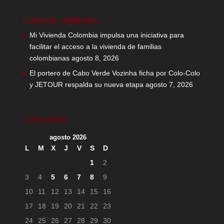
Entradas recientes
Mi Vivienda Colombia impulsa una iniciativa para
facilitar el acceso a la vivienda de familias
colombianas
agosto 8, 2026
El portero de Cabo Verde Vozinha ficha por Colo-Colo
y JETOUR respalda su nueva etapa
agosto 7, 2026
Calendario
agosto 2026
L
M
X
J
V
S
D
1
2
3
4
5
6
7
8
9
10
11
12
13
14
15
16
17
18
19
20
21
22
23
24
25
26
27
28
29
30