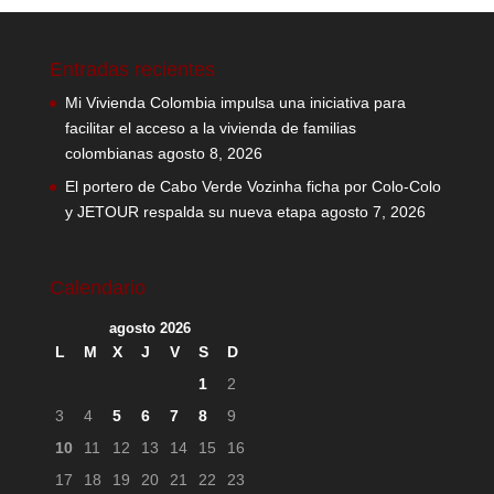
Entradas recientes
Mi Vivienda Colombia impulsa una iniciativa para
facilitar el acceso a la vivienda de familias
colombianas
agosto 8, 2026
El portero de Cabo Verde Vozinha ficha por Colo-Colo
y JETOUR respalda su nueva etapa
agosto 7, 2026
Calendario
agosto 2026
L
M
X
J
V
S
D
1
2
3
4
5
6
7
8
9
10
11
12
13
14
15
16
17
18
19
20
21
22
23