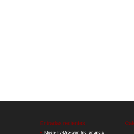
Entradas recientes
Cal
Kleen-Hy-Dro-Gen Inc. anuncia