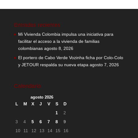
Entradas recientes
Mi Vivienda Colombia impulsa una iniciativa para
facilitar el acceso a la vivienda de familias
colombianas
agosto 8, 2026
El portero de Cabo Verde Vozinha ficha por Colo-Colo
y JETOUR respalda su nueva etapa
agosto 7, 2026
Calendario
agosto 2026
L
M
X
J
V
S
D
1
2
3
4
5
6
7
8
9
10
11
12
13
14
15
16