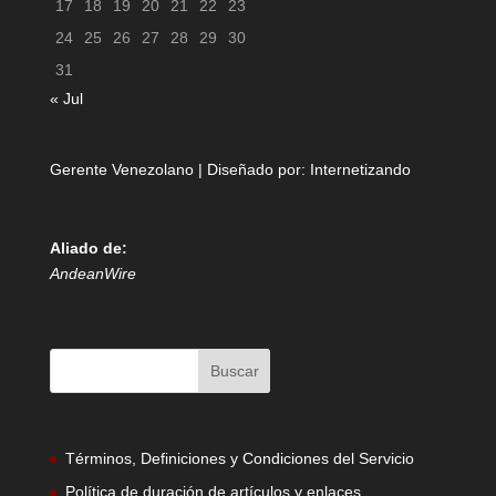
17
18
19
20
21
22
23
24
25
26
27
28
29
30
31
« Jul
Gerente Venezolano | Diseñado por:
Internetizando
Aliado de:
AndeanWire
Términos, Definiciones y Condiciones del Servicio
Política de duración de artículos y enlaces