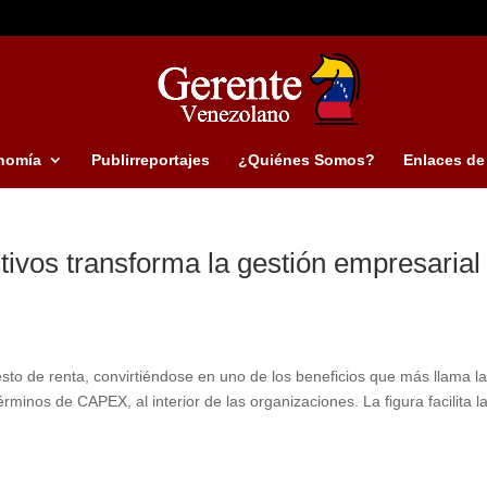
nomía
Publirreportajes
¿Quiénes Somos?
Enlaces de 
ctivos transforma la gestión empresarial
s
sto de renta, convirtiéndose en uno de los beneficios que más llama l
minos de CAPEX, al interior de las organizaciones. La figura facilita l