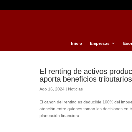
Inicio
Empresas
Eco
El renting de activos produ
aporta beneficios tributario
Ago 16, 2024
|
Noticias
El canon del renting es deducible 100% del impue
atención entre quienes toman las decisiones en tér
planeación financiera...