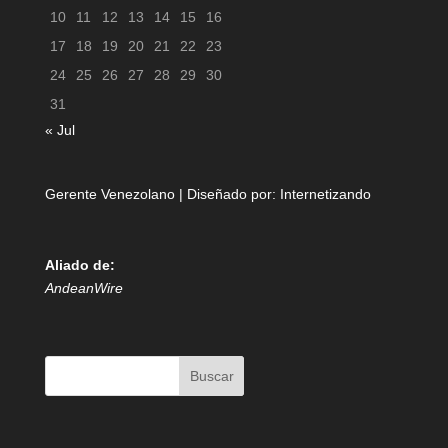
10
11
12
13
14
15
16
17
18
19
20
21
22
23
24
25
26
27
28
29
30
31
« Jul
Gerente Venezolano | Diseñado por:
Internetizando
Aliado de:
AndeanWire